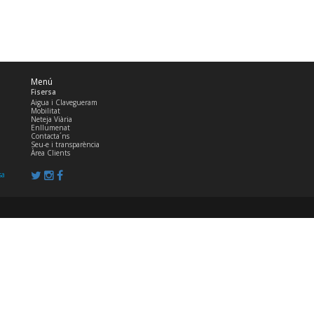
Menú
Fisersa
Aigua i Clavegueram
Mobilitat
Neteja Viària
Enllumenat
Contacta´ns
Seu-e i transparència
Àrea Clients
sa