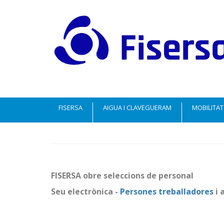
FISERSA
AIGUA I CLAVEGUERAM
MOBILITAT
FISERSA obre seleccions de personal
Seu electrònica -
P
ersones treballadores
i 