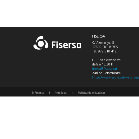
FISERSA
C/ Alemanya, 5
17600 FIGUERES
Tel. 972 510 412
Dilluns a divendres
de 8 a 13,30 h
fisersa@fisersa.cat
24h Seu electrònica:
https://www.seu-e.cat/web/fiser
© Fisersa
|
Avís legal
|
Política de privacitat