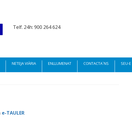
Telf. 24h: 900 264 624
NETEJA VIÀRIA
ENLLUMENAT
CONTACTA´NS
SEU-E
a
e-TAULER